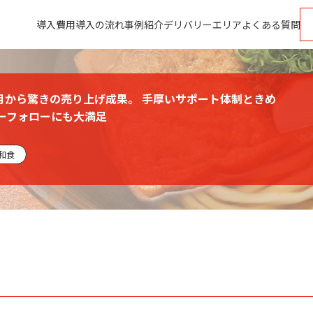
導入費用
導入の流れ
事例紹介
デリバリーエリア
よくある質問
初月から驚きの売り上げ成果。 手厚いサポート体制ときめ
ーフォローにも大満足
和食