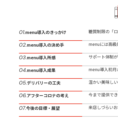
糖質制限の「ロ
01.
menu導入のきっかけ
menuには高
02.
menu導入の決め手
サポート体制が
03.
menu導入所感
menu導入初
04.
menu導入成果
温かい美味しい
05.
デリバリーの工夫
今まで提供でき
06.
アフターコロナの考え
来店しづらいお
07.
今後の目標・展望