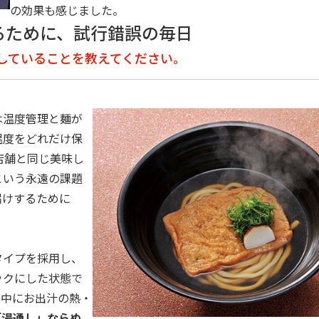
の効果も感じました。
るために、試行錯誤の毎日
夫していることを教えてください。
は温度管理と麺が
温度をどれだけ保
店舗と同じ美味し
という永遠の課題
届けするために
タイプを採用し、
ックにした状態で
ー中にお出汁の熱・
「湯通し」ならぬ