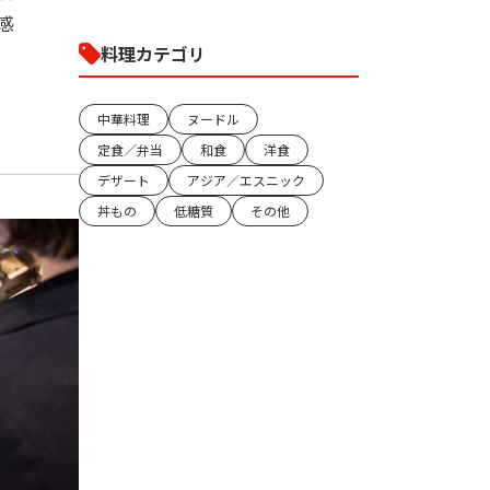
感
料理カテゴリ
中華料理
ヌードル
定食／弁当
和食
洋食
デザート
アジア／エスニック
丼もの
低糖質
その他