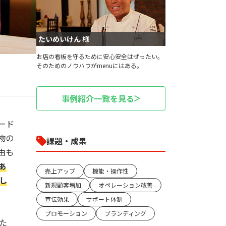
たいめいけん 様
お店の看板を守るために安心安全はぜったい。
そのためのノウハウがmenuにはある。
事例紹介一覧を見る
ード
物の
課題・成果
由も
あ
売上アップ
機能・操作性
し
新規顧客増加
オペレーション改善
宣伝効果
サポート体制
プロモーション
ブランディング
た