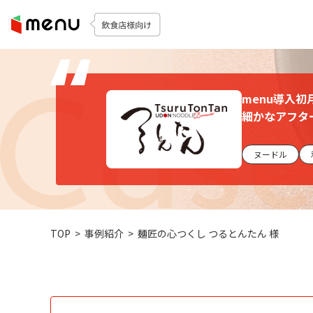
menu導入
細かなアフタ
ヌードル
TOP
>
事例紹介
>
麺匠の心つくし つるとんたん 様