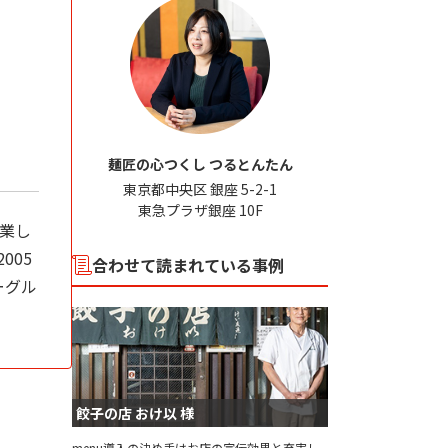
麺匠の心つくし つるとんたん
東京都中央区 銀座 5-2-1

東急プラザ銀座 10F
開業し
005
合わせて読まれている事例
ーグル
餃子の店 おけ以 様
menu導入の決め手はお店の宣伝効果と充実し