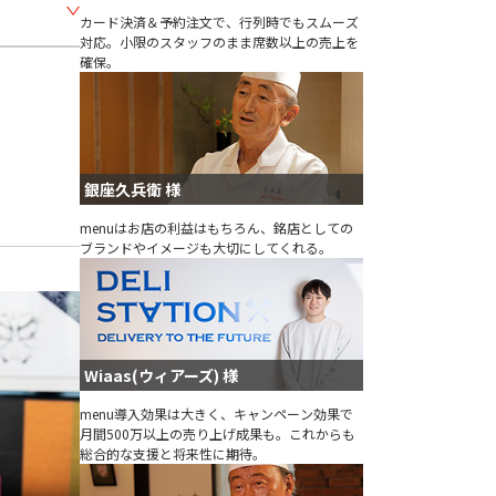
カード決済＆予約注文で、行列時でもスムーズ
対応。小限のスタッフのまま席数以上の売上を
確保。
銀座久兵衛 様
menuはお店の利益はもちろん、銘店としての
ブランドやイメージも大切にしてくれる。
Wiaas(ウィアーズ) 様
menu導入効果は大きく、キャンペーン効果で
月間500万以上の売り上げ成果も。これからも
総合的な支援と将来性に期待。