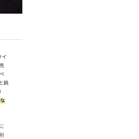
ウイ
売
ペ
と跳
）
んな
に
別