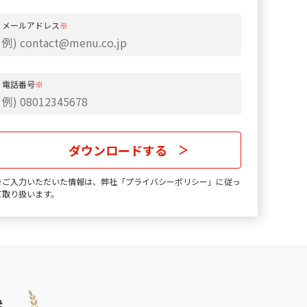
メールアドレス
※
電話番号
※
f
you
ダウンロードする
re
※ご入力いただいた情報は、弊社「
プライバシーポリシー
」に従っ
human,
て取り扱います。
gnore
his
ield